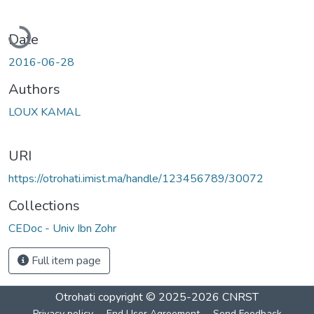
Loading...
Date
2016-06-28
Authors
LOUX KAMAL
URI
https://otrohati.imist.ma/handle/123456789/30072
Collections
CEDoc - Univ Ibn Zohr
Full item page
Otrohati
copyright © 2025-2026
CNRST
Privacy policy
End User Agreement
Send Feedback