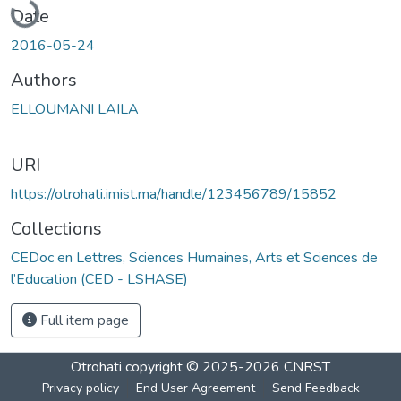
Date
2016-05-24
Authors
ELLOUMANI LAILA
URI
https://otrohati.imist.ma/handle/123456789/15852
Collections
CEDoc en Lettres, Sciences Humaines, Arts et Sciences de
l’Education (CED - LSHASE)
Full item page
Otrohati
copyright © 2025-2026
CNRST
Privacy policy
End User Agreement
Send Feedback