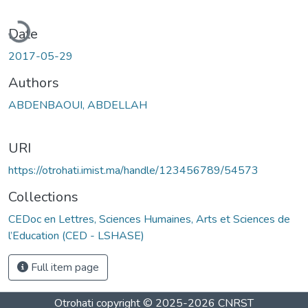
Loading...
Date
2017-05-29
Authors
ABDENBAOUI, ABDELLAH
URI
https://otrohati.imist.ma/handle/123456789/54573
Collections
CEDoc en Lettres, Sciences Humaines, Arts et Sciences de
l’Education (CED - LSHASE)
Full item page
Otrohati
copyright © 2025-2026
CNRST