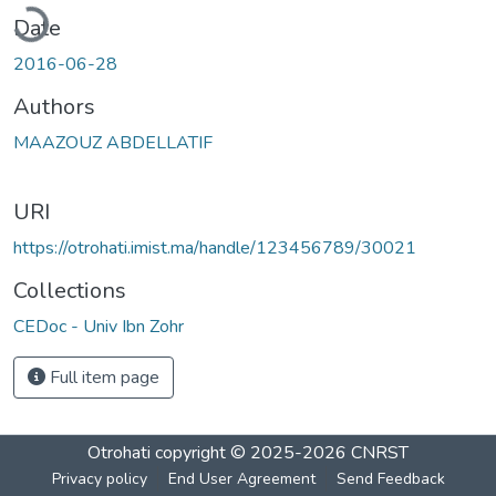
ading...
Date
2016-06-28
Authors
MAAZOUZ ABDELLATIF
URI
https://otrohati.imist.ma/handle/123456789/30021
Collections
CEDoc - Univ Ibn Zohr
Full item page
Otrohati
copyright © 2025-2026
CNRST
Privacy policy
End User Agreement
Send Feedback