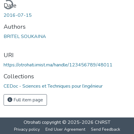
ading...
Date
2016-07-15
Authors
BRITEL SOUKAINA
URI
https://otrohati.imist.ma/handle/123456789/48011
Collections
CEDoc - Sciences et Techniques pour l’ingénieur
Full item page
Otrohati
copyright © 2025-2026
CNRST
Privacy policy
End User Agreement
Send Feedback