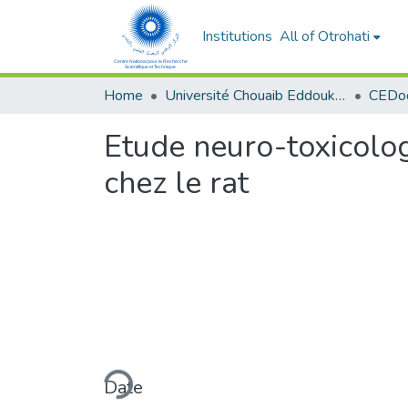
Institutions
All of Otrohati
Home
Université Chouaib Eddoukali - El Jadida
Etude neuro-toxicolog
chez le rat
Loading...
Date