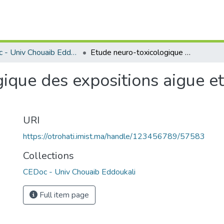
CEDoc - Univ Chouaib Eddoukali
Etude neuro-toxicologique des expositions aigue et chronique au zinc chez le rat
ique des expositions aigue et
URI
https://otrohati.imist.ma/handle/123456789/57583
Collections
CEDoc - Univ Chouaib Eddoukali
Full item page