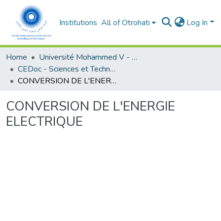
Institutions
All of Otrohati
Log In
Home
Université Mohammed V - Rabat
CEDoc - Sciences et Techniques pour l’ingénieur
CONVERSION DE L'ENERGIE ELECTRIQUE
CONVERSION DE L'ENERGIE
ELECTRIQUE
Loading...