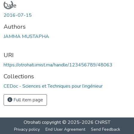
Date
2016-07-15
Authors
JAMMA MUSTAPHA
URI
https://otrohati.imist.ma/handle/123456789/48063
Collections
CEDoc - Sciences et Techniques pour l’ingénieur
Full item page
Otrohati
copyright © 2025-2026
CNRST
Privacy policy
End User Agreement
Send Feedback