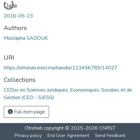
Date
2016-05-23
Authors
Mustapha SADOUK
URI
https://otrohati.imist.ma/handle/123456789/14027
Collections
CEDoc en Sciences Juridiques, Economiques, Sociales et de
Gestion (CED - SJESG)
Full item page
Otrohati
copyright © 2025-2026
CNRST
Privacy policy
End User Agreement
Send Feedback