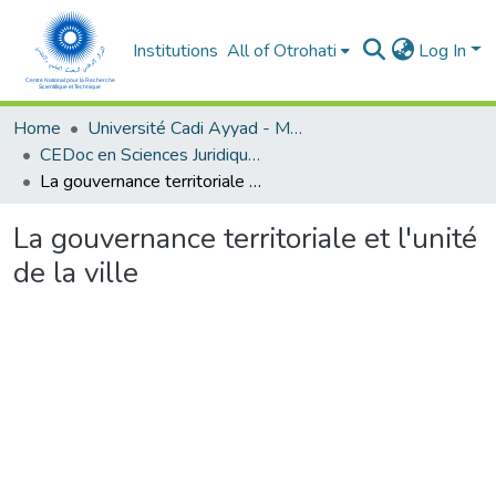
Institutions
All of Otrohati
Log In
Home
Université Cadi Ayyad - Marrakech
CEDoc en Sciences Juridiques, Economiques, Sociales et de Gestion (CED - SJESG)
La gouvernance territoriale et l'unité de la ville
La gouvernance territoriale et l'unité
de la ville
Loading...