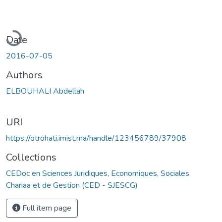
Loading...
Date
2016-07-05
Authors
ELBOUHALI Abdellah
URI
https://otrohati.imist.ma/handle/123456789/37908
Collections
CEDoc en Sciences Juridiques, Economiques, Sociales,
Chariaa et de Gestion (CED - SJESCG)
Full item page