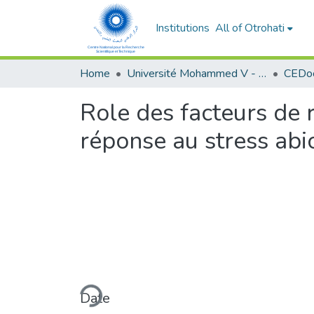
Institutions
All of Otrohati
Home
Université Mohammed V - Rabat
Role des facteurs de 
réponse au stress abi
Loading...
Date