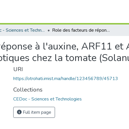
CEDoc - Sciences et Technologies
Role des facteurs de réponse à l'auxine, ARF11 et ARF 13, dans la réponse au stress abiotiques chez la tomate (Solanum lycopersicum)
réponse à l'auxine, ARF11 et 
otiques chez la tomate (Sola
URI
https://otrohati.imist.ma/handle/123456789/45713
Collections
CEDoc - Sciences et Technologies
Full item page