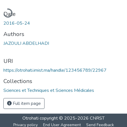
oading...
Date
2016-05-24
Authors
JAZOULI ABDELHADI
URI
https://otrohati.imist.ma/handle/123456789/22967
Collections
Sciences et Techniques et Sciences Médicales
Full item page
Otrohati
copyright © 2025-2026
CNRST
Privacy policy
End User Agreement
Send Feedback