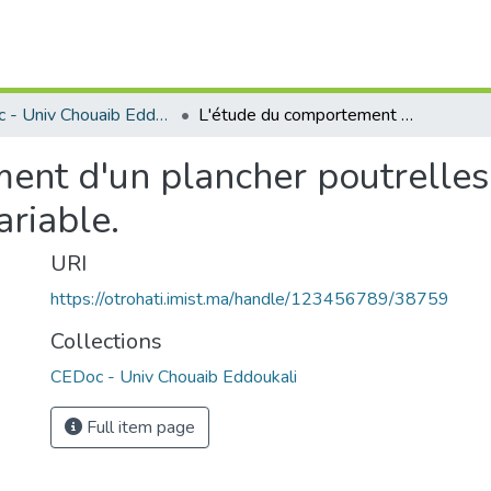
CEDoc - Univ Chouaib Eddoukali
L'étude du comportement d'un plancher poutrelles en U inverse de géométrie ou forme variable.
ent d'un plancher poutrelles
riable.
URI
https://otrohati.imist.ma/handle/123456789/38759
Collections
CEDoc - Univ Chouaib Eddoukali
Full item page