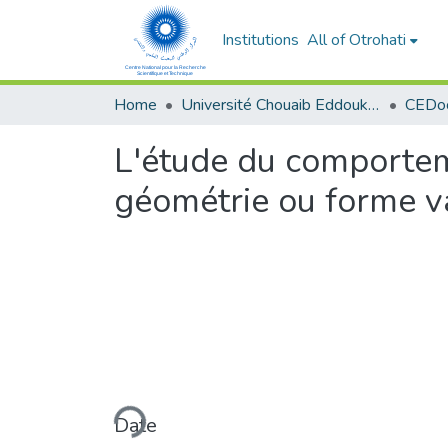
Institutions
All of Otrohati
Home
Université Chouaib Eddoukali - El Jadida
L'étude du comportem
géométrie ou forme va
Loading...
Date