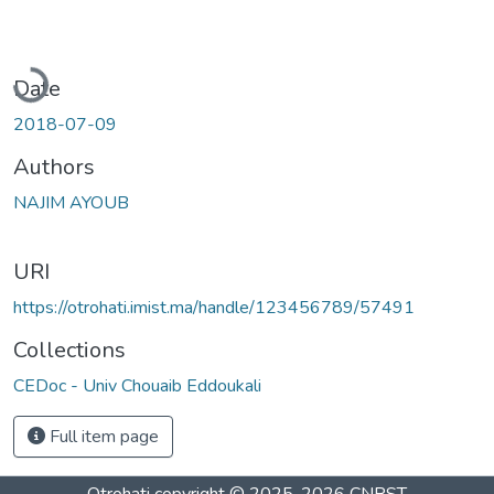
Loading...
Date
2018-07-09
Authors
NAJIM AYOUB
URI
https://otrohati.imist.ma/handle/123456789/57491
Collections
CEDoc - Univ Chouaib Eddoukali
Full item page