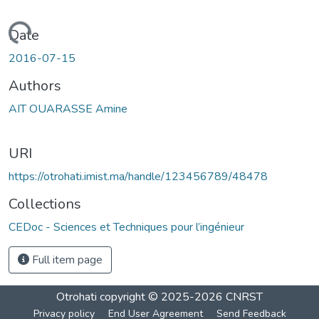
Loading...
Date
2016-07-15
Authors
AIT OUARASSE Amine
URI
https://otrohati.imist.ma/handle/123456789/48478
Collections
CEDoc - Sciences et Techniques pour l’ingénieur
Full item page
Otrohati
copyright © 2025-2026
CNRST
Privacy policy
End User Agreement
Send Feedback