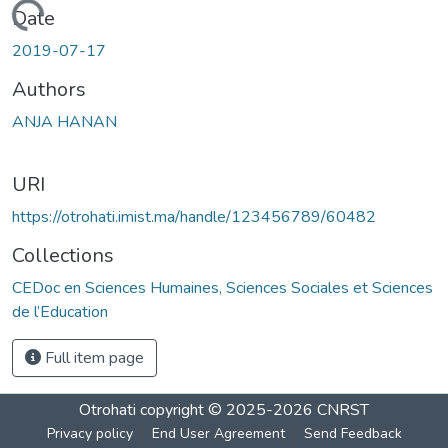
Loading...
Date
2019-07-17
Authors
ANJA HANAN
URI
https://otrohati.imist.ma/handle/123456789/60482
Collections
CEDoc en Sciences Humaines, Sciences Sociales et Sciences
de l’Education
Full item page
Otrohati
copyright © 2025-2026
CNRST
Privacy policy
End User Agreement
Send Feedback