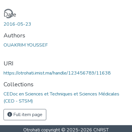
ding...
Date
2016-05-23
Authors
OUAKRIM YOUSSEF
URI
https://otrohati.imist.ma/handle/123456789/11638
Collections
CEDoc en Sciences et Techniques et Sciences Médicales
(CED - STSM)
Full item page
Otrohati
copyright © 2025-2026
CNRST