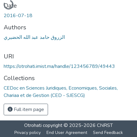
Date
2016-07-18
Authors
الزروق حامد عبد الله الحضيري
URI
https://otrohati.imist.ma/handle/123456789/49443
Collections
CEDoc en Sciences Juridiques, Economiques, Sociales,
Chariaa et de Gestion (CED - SJESCG)
Full item page
Otrohati
copyright © 2025-2026
CNRST
Privacy policy
End User Agreement
Send Feedback