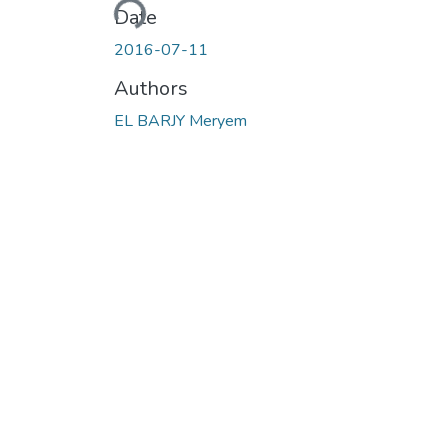
Loading...
Date
2016-07-11
Authors
EL BARJY Meryem