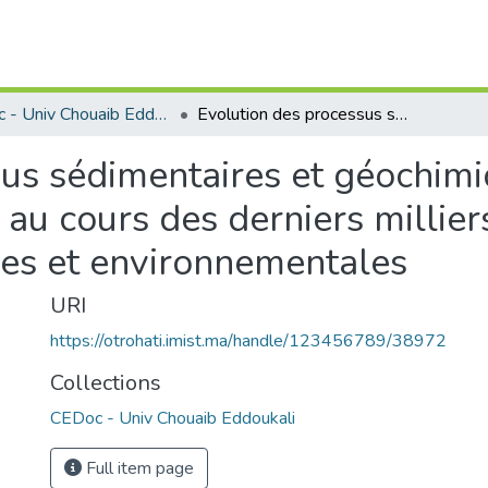
CEDoc - Univ Chouaib Eddoukali
Evolution des processus sédimentaires et géochimiques au niveau de l'estuaire de Tahadart au cours des derniers milliers d'année: implications climatiques et environnementales
sus sédimentaires et géochimi
 au cours des derniers millier
ues et environnementales
URI
https://otrohati.imist.ma/handle/123456789/38972
Collections
CEDoc - Univ Chouaib Eddoukali
Full item page