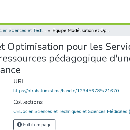
CEDoc en Sciences et Techniques et Sciences Médicales (CED -STSM)
Equipe Modélisation et Optimisation pour les Services Mobiles/ La recommandation des ressources pédagogique d'une platforme d'enseignement à distance
t Optimisation pour les Servi
ressources pédagogique d'un
tance
URI
https://otrohati.imist.ma/handle/123456789/21670
Collections
CEDoc en Sciences et Techniques et Sciences Médicales
Full item page