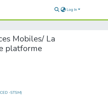
Log In
ces Mobiles/ La
e platforme
 (CED -STSM)