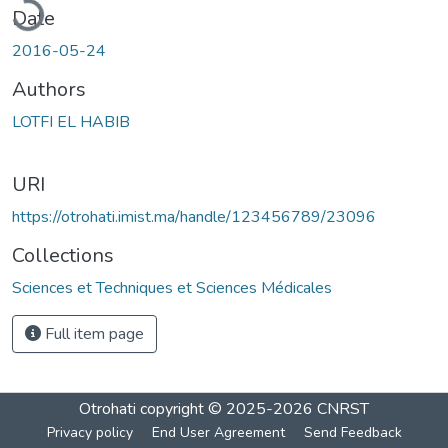
Date
2016-05-24
Authors
LOTFI EL HABIB
URI
https://otrohati.imist.ma/handle/123456789/23096
Collections
Sciences et Techniques et Sciences Médicales
Full item page
Otrohati
copyright © 2025-2026
CNRST
Privacy policy
End User Agreement
Send Feedback