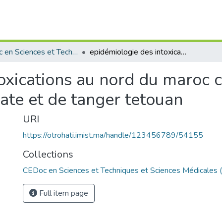
CEDoc en Sciences et Techniques et Sciences Médicales (CED - STSM)
epidémiologie des intoxications au nord du maroc cas des régions de taza al hoceima taounate et de tanger tetouan
oxications au nord du maroc 
ate et de tanger tetouan
URI
https://otrohati.imist.ma/handle/123456789/54155
Collections
CEDoc en Sciences et Techniques et Sciences Médicales
Full item page