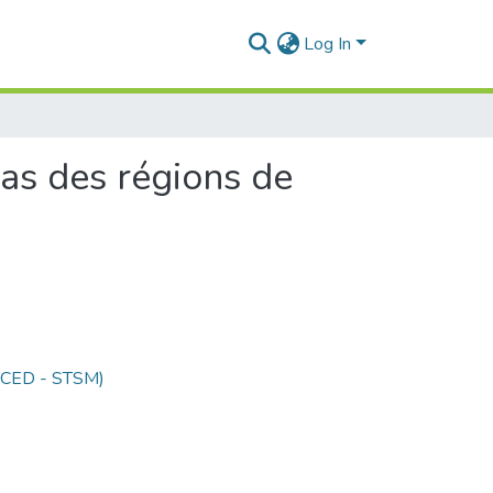
Log In
cas des régions de
 (CED - STSM)