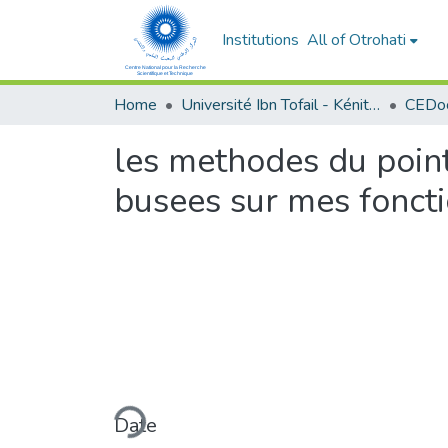
Institutions
All of Otrohati
Home
Université Ibn Tofail - Kénitra
les methodes du point 
busees sur mes fonct
Loading...
Date