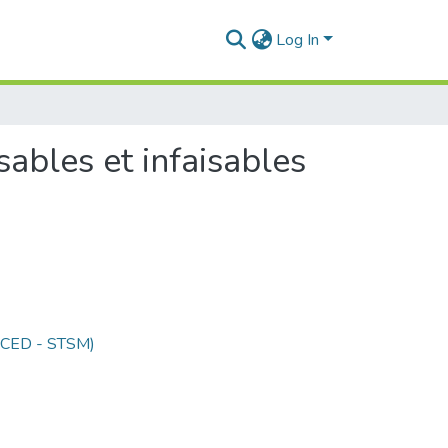
Log In
sables et infaisables
 (CED - STSM)