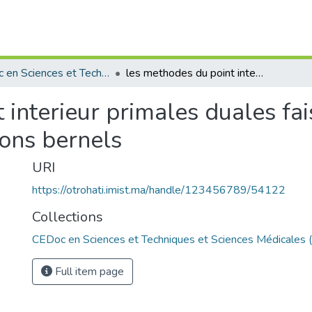
CEDoc en Sciences et Techniques et Sciences Médicales (CED - STSM)
les methodes du point interieur primales duales faisables et infaisables busees sur mes fonctions bernels
interieur primales duales fai
ions bernels
URI
https://otrohati.imist.ma/handle/123456789/54122
Collections
CEDoc en Sciences et Techniques et Sciences Médicales
Full item page