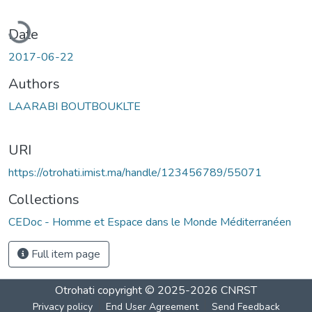
oading...
Date
2017-06-22
Authors
LAARABI BOUTBOUKLTE
URI
https://otrohati.imist.ma/handle/123456789/55071
Collections
CEDoc - Homme et Espace dans le Monde Méditerranéen
Full item page
Otrohati
copyright © 2025-2026
CNRST
Privacy policy
End User Agreement
Send Feedback