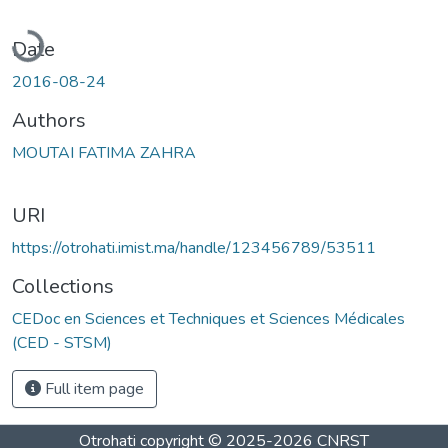
Loading...
Date
2016-08-24
Authors
MOUTAI FATIMA ZAHRA
URI
https://otrohati.imist.ma/handle/123456789/53511
Collections
CEDoc en Sciences et Techniques et Sciences Médicales
(CED - STSM)
Full item page
Otrohati
copyright © 2025-2026
CNRST