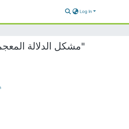
Log In
مشكل الدلالة المعجمية لدى تلاميذ الإبتدائي "المستوى السادس ابتدائي نموذجا"
n