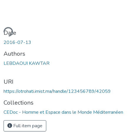
ding...
Date
2016-07-13
Authors
LEBDAOUI KAWTAR
URI
https://otrohati.imist.ma/handle/123456789/42059
Collections
CEDoc - Homme et Espace dans le Monde Méditerranéen
Full item page