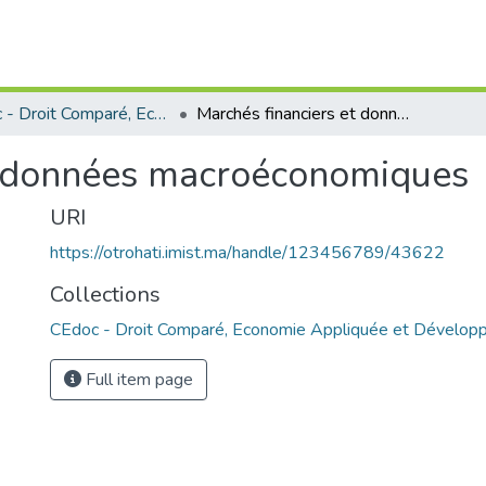
CEdoc - Droit Comparé, Economie Appliquée et Développement Durable
Marchés financiers et données macroéconomiques
t données macroéconomiques
URI
https://otrohati.imist.ma/handle/123456789/43622
Collections
CEdoc - Droit Comparé, Economie Appliquée et Dévelop
Full item page