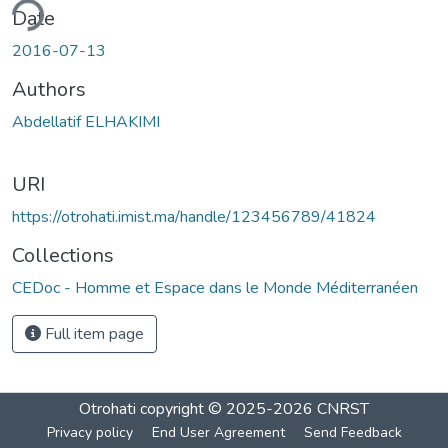
ding...
Date
2016-07-13
Authors
Abdellatif ELHAKIMI
URI
https://otrohati.imist.ma/handle/123456789/41824
Collections
CEDoc - Homme et Espace dans le Monde Méditerranéen
Full item page
Otrohati
copyright © 2025-2026
CNRST
Privacy policy
End User Agreement
Send Feedback