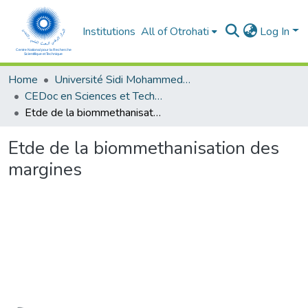
Institutions
All of Otrohati
Log In
Home
Université Sidi Mohammed Ben Abdellah - Fès
CEDoc en Sciences et Techniques et Sciences Médicales (CED - STSM)
Etde de la biommethanisation des margines
Etde de la biommethanisation des
margines
oading...