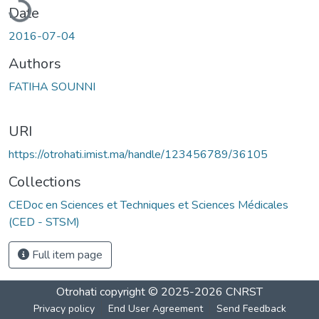
Date
2016-07-04
Authors
FATIHA SOUNNI
URI
https://otrohati.imist.ma/handle/123456789/36105
Collections
CEDoc en Sciences et Techniques et Sciences Médicales
(CED - STSM)
Full item page
Otrohati
copyright © 2025-2026
CNRST
Privacy policy
End User Agreement
Send Feedback