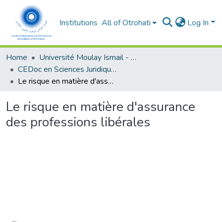
Institutions
All of Otrohati
Log In
Home
Université Moulay Ismail - Meknès
CEDoc en Sciences Juridiques, Economiques, Sociales et de Gestion (CED - SJESG)
Le risque en matière d'assurance des professions libérales
Le risque en matière d'assurance
des professions libérales
ading...