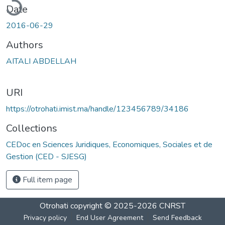
Date
2016-06-29
Authors
AITALI ABDELLAH
URI
https://otrohati.imist.ma/handle/123456789/34186
Collections
CEDoc en Sciences Juridiques, Economiques, Sociales et de
Gestion (CED - SJESG)
Full item page
Otrohati
copyright © 2025-2026
CNRST
Privacy policy
End User Agreement
Send Feedback