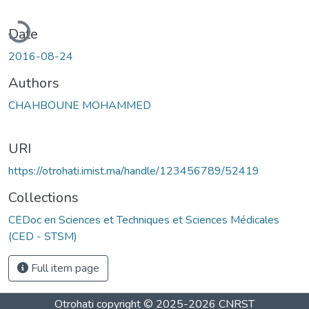
oading...
Date
2016-08-24
Authors
CHAHBOUNE MOHAMMED
URI
https://otrohati.imist.ma/handle/123456789/52419
Collections
CEDoc en Sciences et Techniques et Sciences Médicales
(CED - STSM)
Full item page
Otrohati
copyright © 2025-2026
CNRST