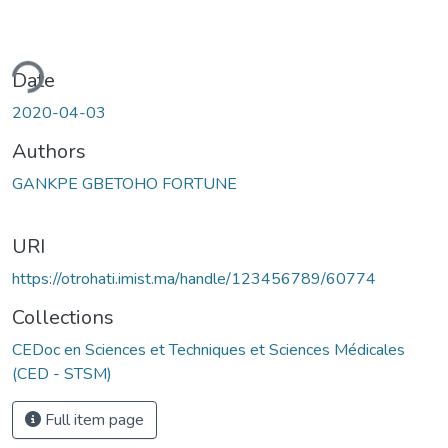
ding...
Date
2020-04-03
Authors
GANKPE GBETOHO FORTUNE
URI
https://otrohati.imist.ma/handle/123456789/60774
Collections
CEDoc en Sciences et Techniques et Sciences Médicales
(CED - STSM)
Full item page