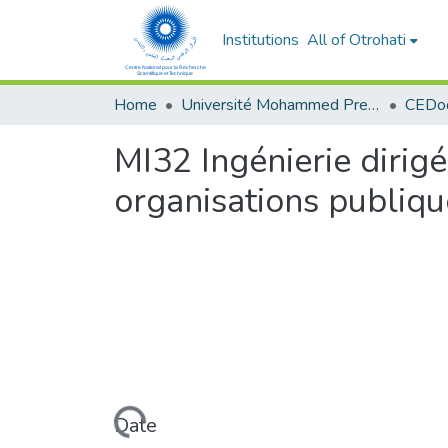
Institutions
All of Otrohati
Home
Université Mohammed Premier - Oujda
MI32 Ingénierie dirig
organisations publiqu
Loading...
Date