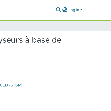
Log In
lyseurs à base de
 (CED -STSM)