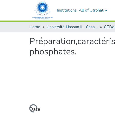
Institutions
All of Otrohati
Home
Université Hassan II - Casablanca
Préparation,caractéris
phosphates.
Loading...
Date