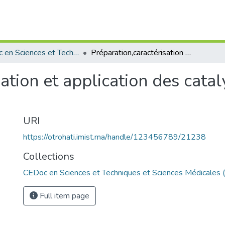
CEDoc en Sciences et Techniques et Sciences Médicales (CED -STSM)
Préparation,caractérisation et application des catalyseurs à base de phosphates.
ation et application des cata
URI
https://otrohati.imist.ma/handle/123456789/21238
Collections
CEDoc en Sciences et Techniques et Sciences Médicales
Full item page