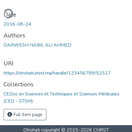
ding...
Date
2016-08-24
Authors
DARWESH NABIL ALI AHMED
URI
https://otrohati.imist.ma/handle/123456789/52517
Collections
CEDoc en Sciences et Techniques et Sciences Médicales
(CED - STSM)
Full item page
Otrohati
copyright © 2025-2026
CNRST