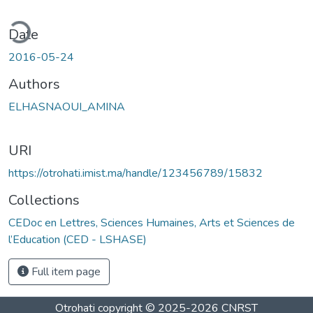
ding...
Date
2016-05-24
Authors
ELHASNAOUI_AMINA
URI
https://otrohati.imist.ma/handle/123456789/15832
Collections
CEDoc en Lettres, Sciences Humaines, Arts et Sciences de
l’Education (CED - LSHASE)
Full item page
Otrohati
copyright © 2025-2026
CNRST