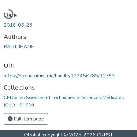
Loading...
Date
2016-05-23
Authors
RAÏTI JIHANE
URI
https://otrohati.imist.ma/handle/123456789/12793
Collections
CEDoc en Sciences et Techniques et Sciences Médicales
(CED - STSM)
Full item page
Otrohati
copyright © 2025-2026
CNRST