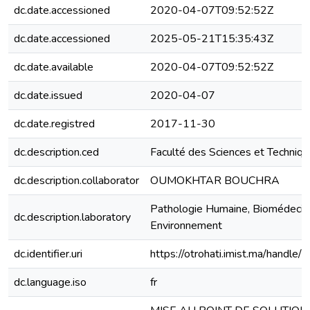
dc.date.accessioned
2020-04-07T09:52:52Z
dc.date.accessioned
2025-05-21T15:35:43Z
dc.date.available
2020-04-07T09:52:52Z
dc.date.issued
2020-04-07
dc.date.registred
2017-11-30
dc.description.ced
Faculté des Sciences et Techniqu
dc.description.collaborator
OUMOKHTAR BOUCHRA
Pathologie Humaine, Biomédecin
dc.description.laboratory
Environnement
dc.identifier.uri
https://otrohati.imist.ma/hand
dc.language.iso
fr