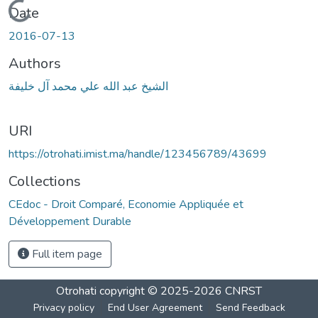
Loading...
Date
2016-07-13
Authors
الشيخ عبد الله علي محمد آل خليفة
URI
https://otrohati.imist.ma/handle/123456789/43699
Collections
CEdoc - Droit Comparé, Economie Appliquée et
Développement Durable
Full item page
Otrohati
copyright © 2025-2026
CNRST
Privacy policy
End User Agreement
Send Feedback