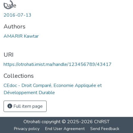
Date
2016-07-13
Authors
AMARIR Kawtar
URI
https://otrohati.imist.ma/handle/123456789/43417
Collections
CEdoc - Droit Comparé, Economie Appliquée et
Développement Durable
Full item page
Otrohati
copyright © 2025-2026
CNRST
Privacy policy
End User Agreement
Send Feedback