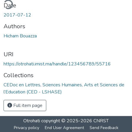
ding...
Date
2017-07-12
Authors
Hicham Bouazza
URI
https://otrohati.imist.ma/handle/123456789/55716
Collections
CEDoc en Lettres, Sciences Humaines, Arts et Sciences de
l’Education (CED - LSHASE)
Full item page
Otrohati
copyright © 2025-2026
CNRST
Privacy policy
End User Agreement
Send Feedback