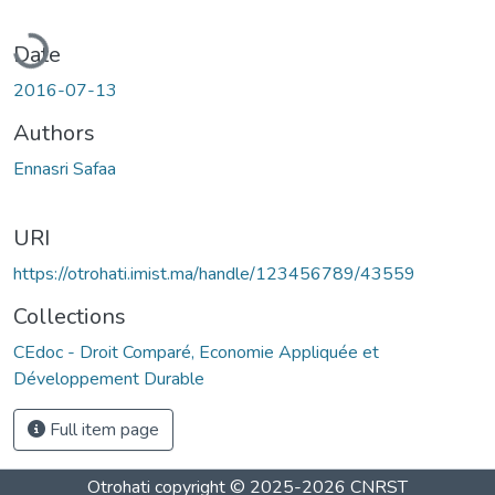
oading...
Date
2016-07-13
Authors
Ennasri Safaa
URI
https://otrohati.imist.ma/handle/123456789/43559
Collections
CEdoc - Droit Comparé, Economie Appliquée et
Développement Durable
Full item page
Otrohati
copyright © 2025-2026
CNRST