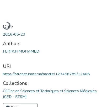
Loading...
Date
2016-05-23
Authors
FERTAH MOHAMED
URI
https://otrohati.imist.ma/handle/123456789/12468
Collections
CEDoc en Sciences et Techniques et Sciences Médicales
(CED - STSM)