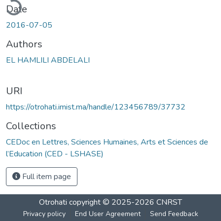
ading...
Date
2016-07-05
Authors
EL HAMLILI ABDELALI
URI
https://otrohati.imist.ma/handle/123456789/37732
Collections
CEDoc en Lettres, Sciences Humaines, Arts et Sciences de
l’Education (CED - LSHASE)
Full item page
Otrohati
copyright © 2025-2026
CNRST
Privacy policy
End User Agreement
Send Feedback