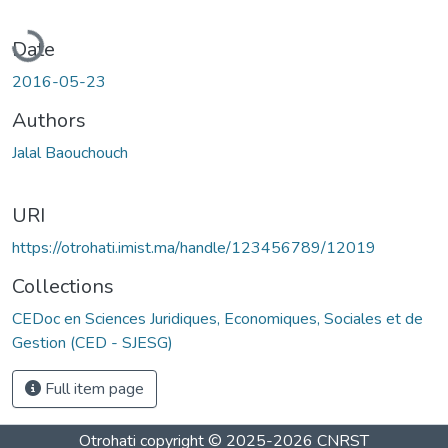
Loading...
Date
2016-05-23
Authors
Jalal Baouchouch
URI
https://otrohati.imist.ma/handle/123456789/12019
Collections
CEDoc en Sciences Juridiques, Economiques, Sociales et de
Gestion (CED - SJESG)
Full item page
Otrohati
copyright © 2025-2026
CNRST