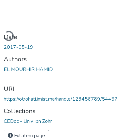
ading...
Date
2017-05-19
Authors
EL MOURHIR HAMID
URI
https://otrohati.imist.ma/handle/123456789/54457
Collections
CEDoc - Univ Ibn Zohr
Full item page