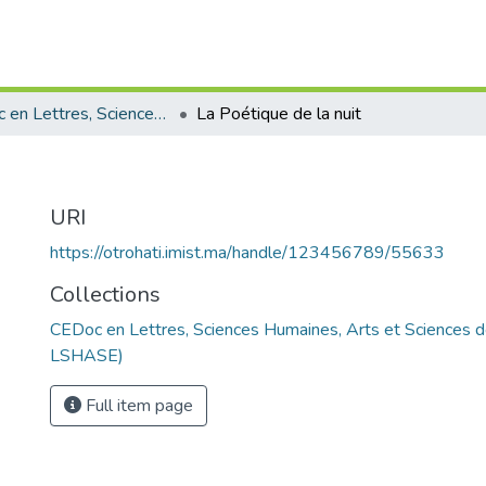
CEDoc en Lettres, Sciences Humaines, Arts et Sciences de l’Education (CED - LSHASE)
La Poétique de la nuit
URI
https://otrohati.imist.ma/handle/123456789/55633
Collections
CEDoc en Lettres, Sciences Humaines, Arts et Sciences d
LSHASE)
Full item page