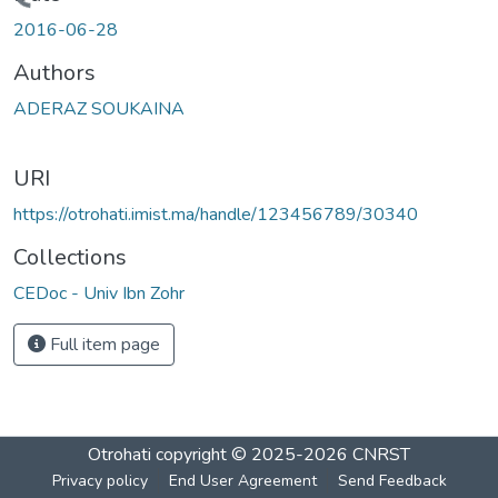
Loading...
2016-06-28
Authors
ADERAZ SOUKAINA
URI
https://otrohati.imist.ma/handle/123456789/30340
Collections
CEDoc - Univ Ibn Zohr
Full item page
Otrohati
copyright © 2025-2026
CNRST
Privacy policy
End User Agreement
Send Feedback