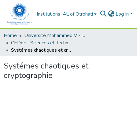
Institutions
All of Otrohati
Log In
Home
Université Mohammed V - Rabat
CEDoc - Sciences et Techniques pour l’ingénieur
Systémes chaotiques et cryptographie
Systémes chaotiques et
cryptographie
Loading...