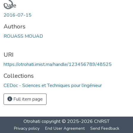
Date
2016-07-15
Authors
ROUASS MOUAD
URI
https://otrohati.imist.ma/handle/123456789/48525
Collections
CEDoc - Sciences et Techniques pour l’ingénieur
Full item page
Otrohati
copyright © 2025-2026
CNRST
Privacy policy
End User Agreement
Send Feedback