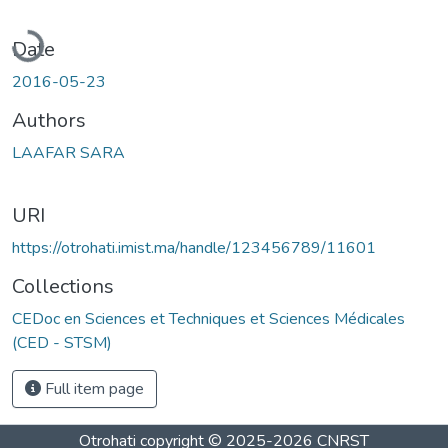
Loading...
Date
2016-05-23
Authors
LAAFAR SARA
URI
https://otrohati.imist.ma/handle/123456789/11601
Collections
CEDoc en Sciences et Techniques et Sciences Médicales
(CED - STSM)
Full item page
Otrohati
copyright © 2025-2026
CNRST